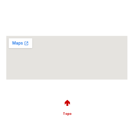
🢁
Topo