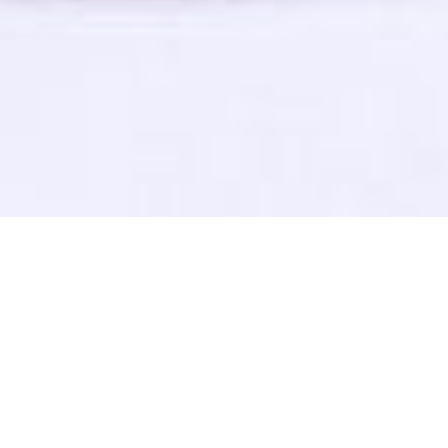
 lar !
ço que procura, contate-nos sem qualquer