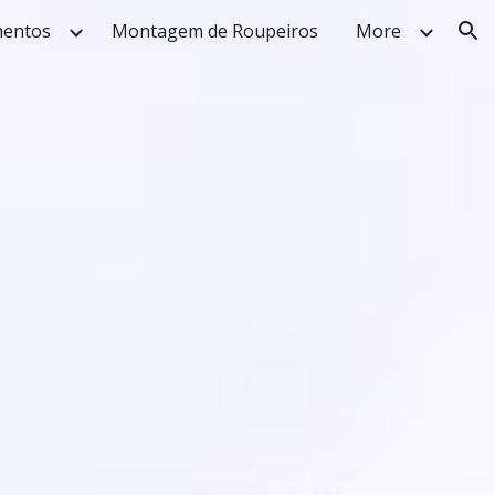
mentos
Montagem de Roupeiros
More
ion