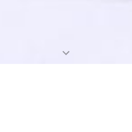
 Faz Tudo, tem uma vasta oferta de serviços para o seu
ofertas que temos para si. Caso não encontre o servi
compromisso.