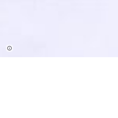
Google Sites
Report abuse
O Sr.
Na lista abaixo poderá ver algumas das 