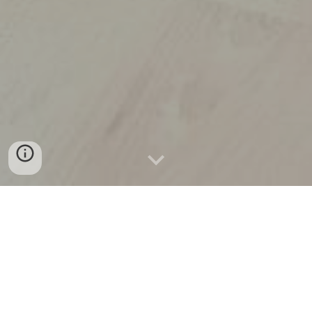
Instalação de uma cozinha do Leroy Merlin em
Casal de Cambra.
Nesta cozinha, efetuámos apenas a montagem
e instalação de móveis, uma vez que ficou a
cargo do cliente a instalação de bancada em