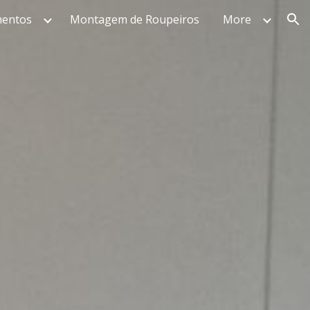
mentos
Montagem de Roupeiros
More
ion