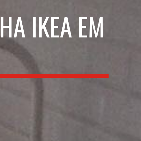
HA IKEA EM