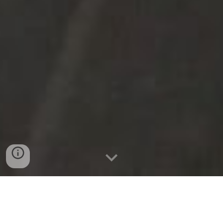
Remodelação completa da casa de banho
do apartamento T1 no edifício Marisol em