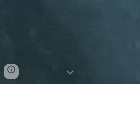
Remodelação da casa de banho da
cave da moradia na Bobadela
Depois de já termos feito a
remodelação casa
de banho do r/c
e a
remodelação da casa de
banho do 1º andar
nesta moradia, mostramos