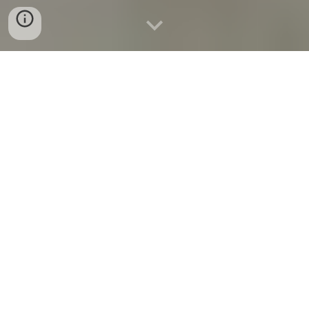
Montagem de roupeiros
No Sr. Faz Tudo, fazemos a montagem e
instalação do seu roupeiro, seja do Ikea, Leroy
Merlin, etc.
Fazemos também roupeiros por medida e a
instalação dos mesmos !
Trabalhos efetuados