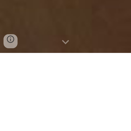
Colocação de 70m2 de pavimento flutuante
e rodapés num apartamento em Mem
Martins.
Neste apartamento, foi também feita a
montagem de uma cozinha Brico Depot
.