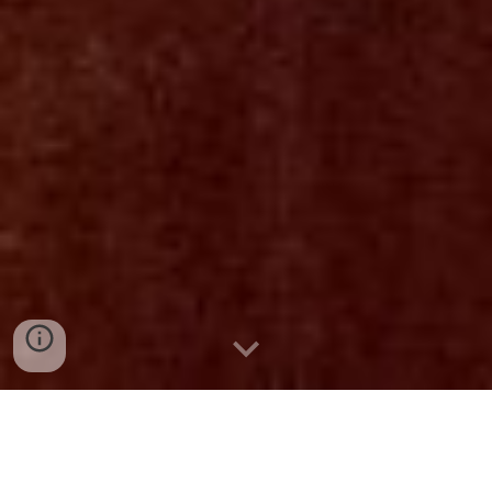
Colocação de 57 m2 de pavimento flutuante Ac4 em
Carvalho num apartamento na Sobreda da
Caparica, com colocação de rodapés em branco.