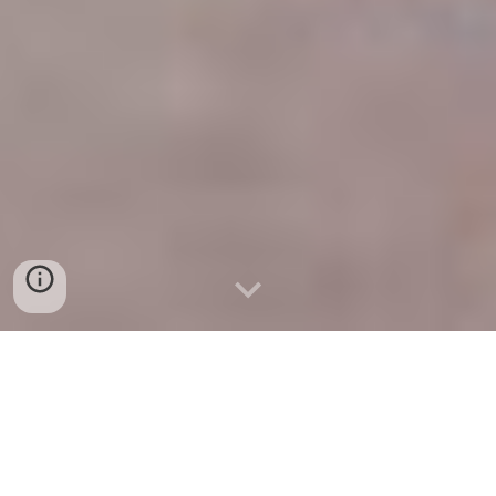
Instalação de 4 portas e aduelas do MaxMat
em carvalho, num apartamento na Cova da
Piedade.
Foi ainda fornecido e instalado um aro em
melamina de carvalho na entrada da sala.