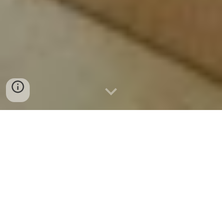
Instalação de quatro portas e respectivas
aduelas no apartamento do Cacem.