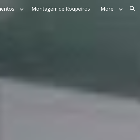
mentos
Montagem de Roupeiros
More
ion