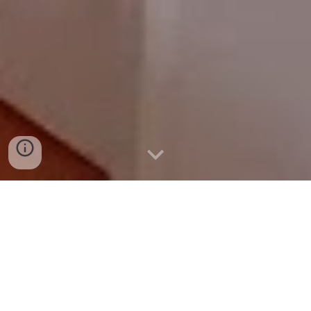
Pintura de nove portas e respectivas
aduelas com esmalte sintético da CIN
Nestas portas procedeu-se ao afagamento e
aplicação de primário, betume de defeitos e
fissuras e pintura.