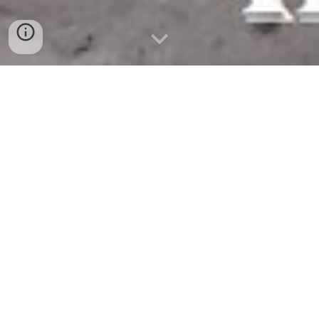
Pintura de portas e aduelas em madeira,
num apartamento sito Em Santa Iria da
Azoia.
Uma vez que as portas eram em madeira de
mogno envernizada, o que torna a casa mais
escura, o nosso cliente resolveu mudar o look
do seu apartamento, ainda em obras,
pintando as portas e aduelas.
Mais uma vez, neste caso procedeu-se ao
afagamento das madeiras, aplicação de
primário e pintura com esmalte sintético
sintecin da CIN.