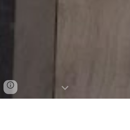
Remodelação completa da cozinha do
apartamento T1 no edifício Quinta da Rocha
onde também foram feitos os trabalhos de