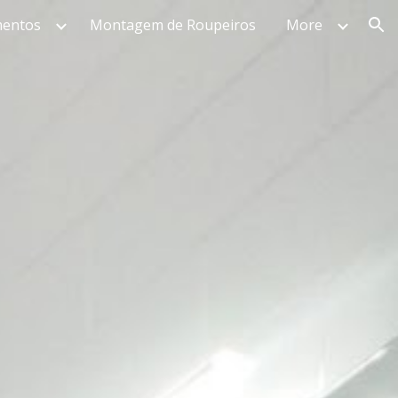
mentos
Montagem de Roupeiros
More
ion