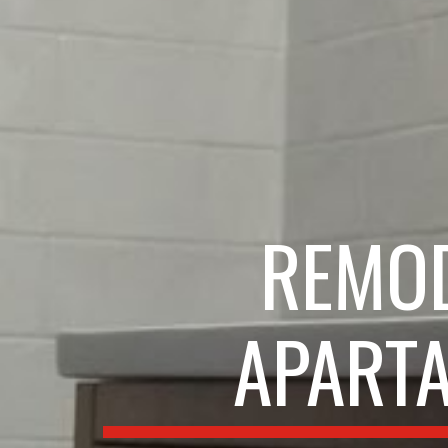
REMOD
APART