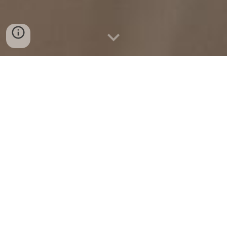
Remodelação da cozinha do apartamento na
Tapada das Mercês
Esta cozinha faz parte da
remodelação
completa do apartamento
, onde também foi
feita a remodelação da casa de banho,
colocação de tetos falsos, pintura e colocação
de pavimento vinílico.